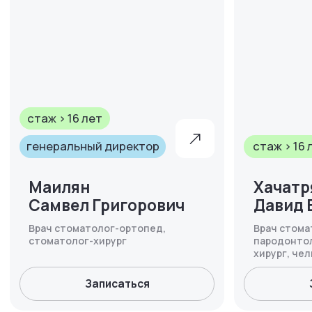
генеральный директор
стаж > 16 лет
Маилян
Хачатрян
Самвел Григорович
Давид Вагаршакович
Врач стоматолог-ортопед,
Врач стоматолог-имплантолог,
стоматолог-хирург
пародонтолог, стоматолог-
хирург, челюстно-лицевой хирург
Записаться
Записаться
Онлайн-запись
Доверьте здоровье зубов
профессионалам
с безупречной репутацией
Обращайтесь за красивой улыбкой, ждем вас!