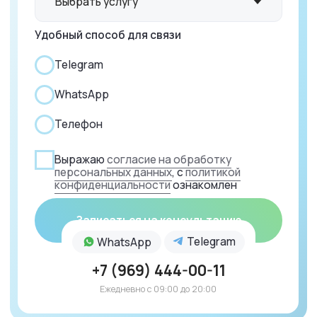
+7 (495) 205-94-19
Услуги
Клиника
О нас
Лечение зубов
Специалисты
Имплантация зубов
Портфолио
Хирургия
Отзывы
Протезирование зубов
Прайс-лист
Ортопедия
Акции
Коррекция прикуса
Контакты
Гигиена полости рта
Зуботехническая лаборатория
Все сведения, представленные на сайте, включая цены,
описания услуг и акций, носят исключительно
информационный характер и не являются публичной
офертой в соответствии со статьёй 437 ГК РФ.
Актуальные условия и стоимость услуг уточняйте
у администраторов клиники
ООО «ГРИАРТ» Юридический адрес: 142111, Московская
область, город Подольск, Рязановское ш., д. 19, помещ. 3,
ИНН/КПП 5036157646/503601001 ОГРН 1165074052758