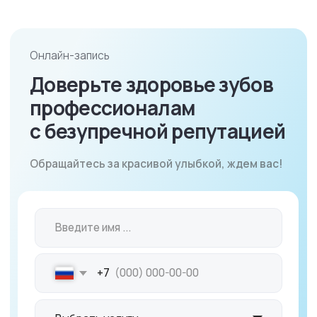
+7
Удобный способ для связи
Telegram
WhatsApp
Телефон
Выражаю
согласие на обработку
персональных данных
, с
политикой
конфиденциальности
ознакомлен
Записаться на консультацию
Telegram
WhatsApp
+7 (969) 444-00-11
Ежедневно с 09:00 до 20:00
+7 (969) 444-00-11