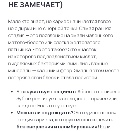
применить современную технологию ICON.
Эмаль восстановится сама. Проблема в том,
что заметить такое пятнышко
самостоятельно дома в зеркале практически
невозможно — это может сделать только
врач при профессиональном осмотре.
СТАДИЯ 2: ПОВЕРХНОСТНЫЙ
И СРЕДНИЙ КАРИЕС (ПЕРВЫЕ
ТРЕВОЖНЫЕ ЗВОНОЧКИ)
Если проигнорировать стадию пятна,
пористая эмаль начинает разрушаться, и
бактерии проникают глубже — в дентин.
Дентин — это более мягкая и пористая ткань
зуба, которая находится прямо под эмалью.
Здесь кариес начинает развиваться в разы
быстрее, разрастаясь не только вглубь, но и
вширь.
Что чувствует пациент:
Появляются
первые симптомы. Зуб может неприятно ныть
от сладкой, кислой или соленой пищи. При