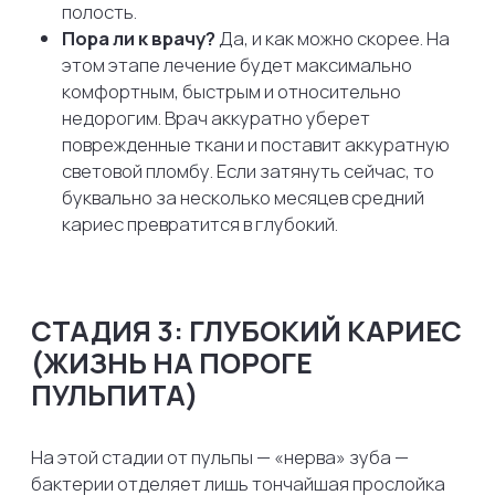
Отдельно стоит сказать о ситуации, когда зубы
визуально кажутся абсолютно белыми,
здоровыми и красивыми, но внутри них вовсю
идет разрушение. Это называется скрытым или
контактным кариесом.
Он развивается на стыках между зубами
(в межзубных промежутках). Бактерии
проникают туда из-за плохой очистки нитью,
проедают эмаль на боковой стенке зуба и уходят
глубоко внутрь. Сверху зуб выглядит идеальным,
но внутри он уже пустой, как выеденное яйцо.
Часто такой кариес обнаруживается только
тогда, когда в один прекрасный день при жевании
у зуба просто отламывается половина стенки.
Как обнаружить скрытый кариес?
Только
с помощью регулярного выполнения
рентгеновских снимков (прицельных или
панорамных) и осмотра у стоматолога
с использованием специального
увеличительного оборудования (бинокуляров
или микроскопа).
Чек-лист: когда откладывать визит больше
нельзя
Проверьте себя. Если у вас есть хотя бы один