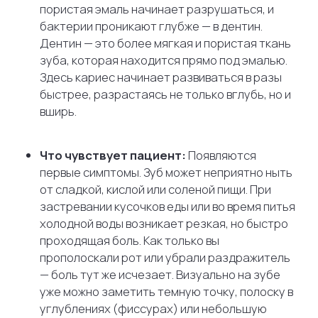
здорового дентина. Разрушение зашло так
глубоко, что зуб находится в критическом
состоянии.
Что чувствует пациент:
Боль становится
вашим частым спутником. Зуб резко
реагирует на горячий чай, холодный воздух
при вдохе, на механическое нажатие во время
еды. Боль проходит уже не так быстро, как
раньше — она может беспокоить еще 5−10
минут после того, как вы поели.
Пора ли к врачу?
Бегом! Каждая неделя
ожидания на этой стадии — это игра
в рулетку. В любой момент бактерии могут
прорвать последнюю линию обороны
и вызвать пульпит (воспаление нерва).
Лечение глубокого кариеса — это последняя
возможность спасти зуб «живым», не удаляя
из него нерв и не пломбируя каналы.
ОПАСНЫЙ НЕВИДИМКА:
СКРЫТЫЙ КАРИЕС