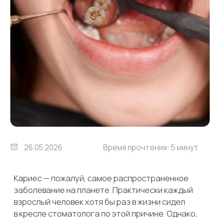
26.05.2026
Время прочтения: 5 минут
Кариес — пожалуй, самое распространенное
заболевание на планете. Практически каждый
взрослый человек хотя бы раз в жизни сидел
в кресле стоматолога по этой причине. Однако,
несмотря на такую «популярность» болезни,
большинство из нас до последнего откладывают
визит в клинику. Мы успокаиваем себя фразами:
«Ну зуб же не болит», «Просто потемнело чуть-
чуть, само пройдет» или «Попью
обезболивающее, и все утихнет».
Давайте разберем честно и без медицинских
заигрываний: когда при кариесе уже
действительно пора бежать к врачу,
существуют ли стадии, которые можно
«переждать», и как распознать катастрофу
до того, как она заявит о себе невыносимой
ночной болью.