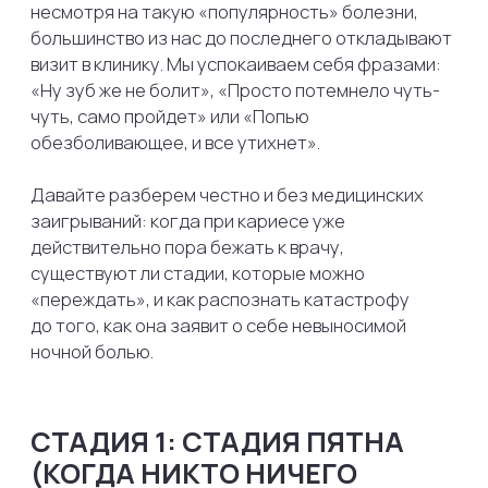
СТАДИЯ 1: СТАДИЯ ПЯТНА
(КОГДА НИКТО НИЧЕГО
НЕ ЗАМЕЧАЕТ)
Мало кто знает, но кариес начинается вовсе
не с дырки и не с черной точки. Самая ранняя
стадия — это появление на эмали маленького
матово-белого или слегка желтоватого
пятнышка. Что это такое? Это участок,
из которого под воздействием кислот,
выделяемых бактериями, вымылись важные
минералы — кальций и фтор. Эмаль в этом месте
потеряла свой блеск и стала пористой.
Что чувствует пациент:
Абсолютно ничего.
Зуб не реагирует на холодное, горячее или
сладкое. Боль отсутствует.
Можно ли подождать?
Это единственная
стадия кариеса, которую можно вылечить
без сверления и пломбирования!
Если
вовремя заметить пятно, стоматолог может
провести реминерализующую терапию
(покрыть зуб специальными лаками и гелями
с высоким содержанием фтора и кальция) или