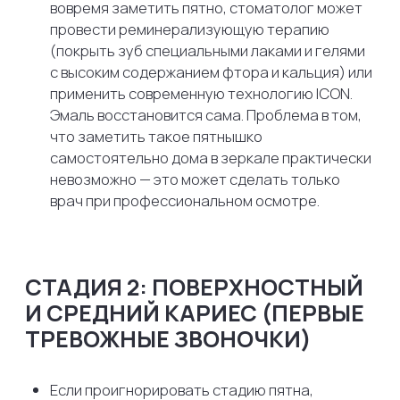
застревании кусочков еды или во время питья
холодной воды возникает резкая, но быстро
проходящая боль. Как только вы
прополоскали рот или убрали раздражитель
— боль тут же исчезает. Визуально на зубе
уже можно заметить темную точку, полоску в
углублениях (фиссурах) или небольшую
полость.
Пора ли к врачу?
Да, и как можно скорее. На
этом этапе лечение будет максимально
комфортным, быстрым и относительно
недорогим. Врач аккуратно уберет
поврежденные ткани и поставит аккуратную
световой пломбу. Если затянуть сейчас, то
буквально за несколько месяцев средний
кариес превратится в глубокий.
СТАДИЯ 3: ГЛУБОКИЙ КАРИЕС
(ЖИЗНЬ НА ПОРОГЕ
ПУЛЬПИТА)
На этой стадии от пульпы — «нерва» зуба —
бактерии отделяет лишь тончайшая прослойка