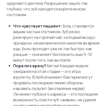
из этих симптомов, отложите все дела
и запишитесь на прием:
Вы чувствуете дискомфорт или оскомину,
когда пьете холодную воду или едите
сладкое.
Язык постоянно цепляется
за шероховатость или острый край на каком-
то зубе.
Зубная нить при чистке между зубами
постоянно рвется или лохматится.
Появился неприятный запах изо рта, который
не исчезает даже после чистки зубов
(бактерии в кариозной полости выделяют
продукты распада).
Визуально вы видите потемнение под эмалью
или явную «дырочку».
ЗАКЛЮЧЕНИЕ
Отвечая на вопрос из заголовка:
ждать при
кариесе нельзя никогда.
Он никогда
не останавливается сам по себе и не заживает,
как порез на коже. Зубной кариес — это процесс,