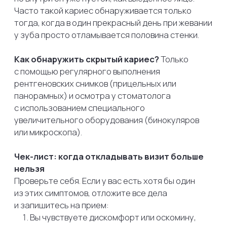
Отзывы
Протезирование зубов
Прайс-лист
Ортопедия
Акции
Коррекция прикуса
Контакты
Гигиена полости рта
Зуботехническая лаборатория
Все сведения, представленные на сайте, включая цены,
описания услуг и акций, носят исключительно
информационный характер и не являются публичной
офертой в соответствии со статьёй 437 ГК РФ.
Актуальные условия и стоимость услуг уточняйте
у администраторов клиники
ООО «ГРИАРТ» Юридический адрес: 142111, Московская
область, город Подольск, Рязановское ш., д. 19, помещ. 3,
ИНН/КПП 5036157646/503601001 ОГРН 1165074052758
Лицензия ЛО-50-01-009714
Политика конфиденциальности
Сайт разработан
Kete Design.
GRIART-DENT.RU