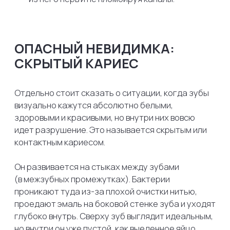
который идет только в одном направлении:
от легкого пятнышка к полному разрушению
зуба.
Чем раньше вы обратитесь к стоматологу, тем
меньше времени проведете в кресле, тем целее
будут ваши нервы и тем меньше пострадает ваш
семейный бюджет. Идеальный вариант —
приходить к врачу раз в полгода
на профилактический осмотр, чтобы лечить
кариес еще до того, как он начнет доставлять
вам хоть какой-то дискомфорт.
+7 (969) 444-00-11
+7 (495) 205-94-19
Услуги
Клиника
О нас
Лечение зубов
Специалисты
Имплантация зубов
Портфолио
Хирургия