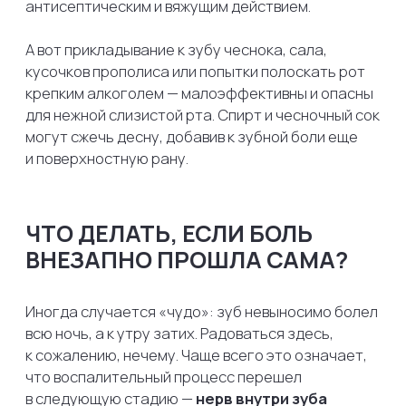
стоматологиях для таких экстренных случаев
всегда есть резервное время в графике врачей.
Вас примут, быстро сделают снимок, найдут
причину, сделают качественный укол анестезии,
и вы наконец-то сможете вздохнуть
с облегчением. Берегите свои зубы
и не откладывайте визит к специалисту!
+7 (969) 444-00-11
+7 (495) 205-94-19
Услуги
Клиника
О нас
Лечение зубов
Специалисты
Имплантация зубов
Портфолио
Хирургия
Отзывы
Протезирование зубов
Прайс-лист
Ортопедия
Акции
Коррекция прикуса