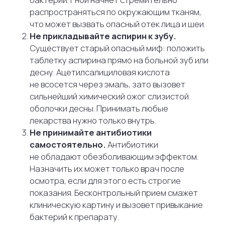
всю ночь, а к утру затих. Радоваться здесь,
к сожалению, нечему. Чаще всего это означает,
что воспалительный процесс перешел
в следующую стадию —
нерв внутри зуба
окончательно погиб.
Боль утихла, потому что проводник болевых
импульсов разрушен. Но бактерии никуда
не делись. Они продолжают размножаться
внутри корневых каналов и теперь выходят
за пределы корня — в костную ткань челюсти.
Начинается периодонтит, который в будущем
может обернуться образованием кисты,
разрушением кости и потерей зуба. О затихании
боли нужно обязательно рассказать врачу
на приеме.
КОГДА ПОМОЩЬ НУЖНА
НЕЗАМЕДЛИТЕЛЬНО?
Существуют симптомы, при которых ждать утра
или записи через несколько дней смертельно
опасно. Срочно вызывайте скорую помощь или
поезжайте в круглосуточную стоматологию,