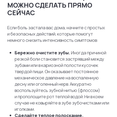
хорошо снимают не только болевой синдром,
но и уменьшают местное воспаление.
Важно:
Строго соблюдайте дозировку,
указанную в инструкции. Не принимайте
несколько разных препаратов одновременно
в надежде на «двойной» эффект — это может
привести к токсическому отравлению и сильно
ударит по печени.
ШАГ 2. ЧЕГО ДЕЛАТЬ
КАТЕГОРИЧЕСКИ НЕЛЬЗЯ
В попытках унять мучения люди часто
совершают опасные ошибки, которые только
усугубляют ситуацию и могут привести
к госпитализации в челюстно-лицевую хирургию.
Запомните четыре главных запрета:
Никакого тепла!
Категорически запрещено
прикладывать к щеке грелку, заматывать
лицо теплым шарфом или полоскать рот
горячей водой. Если внутри идет гнойный
процесс (флюс), тепло ускорит размножение
бактерий. Гной начнет стремительно