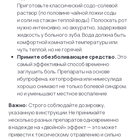
распространяться по окружающим тканям,
что может вызвать опасный отек лица и шеи.
Не прикладывайте аспирин к зубу.
Существует старый опасный миф: положить
таблетку аспирина прямо на больной зуб или
десну. Ацетилсалициловая кислота
не всосется через эмаль, зато вызовет
сильнейший химический ожог слизистой
оболочки десны. Принимать любые
лекарства нужно только внутрь.
Не принимайте антибиотики
самостоятельно.
Антибиотики
не обладают обезболивающим эффектом.
Назначить их может только врач после
осмотра, если для этого есть строгие
показания. Бесконтрольный прием смажет
клиническую картину и вызовет привыкание
бактерий к препарату.
Избегайте горизонтального положения.
Когда вы ложитесь, приток крови к голове
и челюсти усиливается. Давление внутри
воспаленного зуба растет, и боль
становится в разы сильнее. Постарайтесь
сидеть или отдыхать полулежа, подложив под
спину несколько подушек.