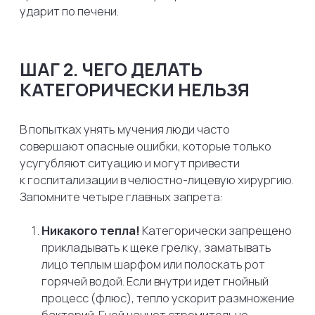
НАРОДНАЯ МЕДИЦИНА:
ПОЛЬЗА ИЛИ ВРЕД?
К народным методам стоит относиться
с большой осторожностью. Безопасными
и слегка облегчающими состояние можно
назвать полоскания отварами трав: ромашки,
шалфея или коры дуба. Они обладают легким
антисептическим и вяжущим действием.
А вот прикладывание к зубу чеснока, сала,
кусочков прополиса или попытки полоскать рот
крепким алкоголем — малоэффективны и опасны
для нежной слизистой рта. Спирт и чесночный сок
могут сжечь десну, добавив к зубной боли еще
и поверхностную рану.
ЧТО ДЕЛАТЬ, ЕСЛИ БОЛЬ
ВНЕЗАПНО ПРОШЛА САМА?
Иногда случается «чудо»: зуб невыносимо болел