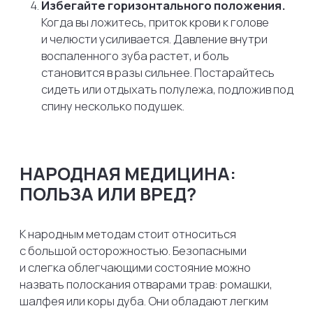
если зубная боль сопровождается следующими
признаками:
Температура тела поднялась выше 38°C.
Появился заметный, нарастающий отек щеки,
губы или шеи (асимметрия лица).
Вам стало трудно глотать, открывать рот или
дышать.
Из десны или зуба активно выделяется гной.
ЗАКЛЮЧЕНИЕ:
ЕДИНСТВЕННЫЙ НАДЕЖНЫЙ
ВЫХОД
Все домашние методы, таблетки и полоскания —
это лишь временная мера, способная дать вам
передышку на несколько часов. Ни одна таблетка
в мире не способна вычистить кариозную
полость и качественно загерметизировать
корневые каналы.
Если у вас прихватило зуб, сразу же позвоните
в клинику. Скажите администратору заветные
слова:
«У меня острая боль»
. В хороших