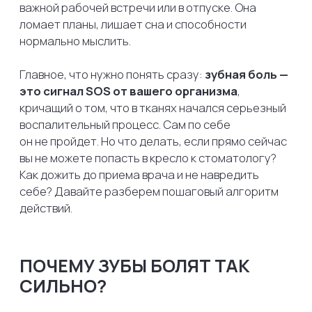
ПОЧЕМУ ЗУБЫ БОЛЯТ ТАК
СИЛЬНО?
Зуб кажется монолитным и неживым, но внутри
него, под твердой эмалью и дентином,
скрывается пульпа — мягкая ткань, пронизанная
нервными окончаниями и кровеносными
сосудами. Когда кариес проедает защитный слой
и бактерии добираются до пульпы, начинается
воспаление (пульпит).
Ткани внутри зуба отекают, но замкнутое
пространство прочной кариозной полости
не дает им расширяться. Нерв оказывается
буквально зажат в тисках давления, что
и вызывает ту самую невыносимую,
пульсирующую боль, которая часто усиливается
по ночам.
ШАГ 1. ПЕРВАЯ ПОМОЩЬ: ЧТО
МОЖНО СДЕЛАТЬ ПРЯМО
СЕЙЧАС