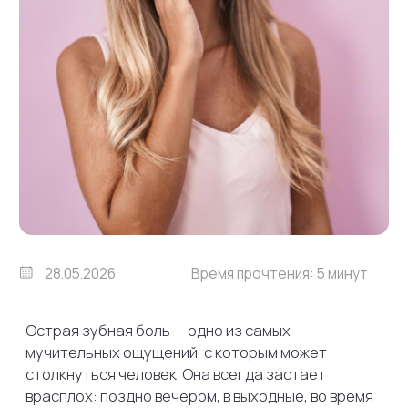
28.05.2026
Время прочтения: 5 минут
Острая зубная боль — одно из самых
мучительных ощущений, с которым может
столкнуться человек. Она всегда застает
врасплох: поздно вечером, в выходные, во время
важной рабочей встречи или в отпуске. Она
ломает планы, лишает сна и способности
нормально мыслить.
Главное, что нужно понять сразу:
зубная боль —
это сигнал SOS от вашего организма
,
кричащий о том, что в тканях начался серьезный
воспалительный процесс. Сам по себе
он не пройдет. Но что делать, если прямо сейчас
вы не можете попасть в кресло к стоматологу?
Как дожить до приема врача и не навредить
себе? Давайте разберем пошаговый алгоритм
действий.