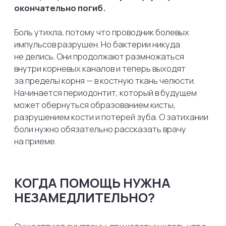
Контакты
Гигиена полости рта
Зуботехническая лаборатория
Все сведения, представленные на сайте, включая цены,
описания услуг и акций, носят исключительно
информационный характер и не являются публичной
офертой в соответствии со статьёй 437 ГК РФ.
Актуальные условия и стоимость услуг уточняйте
у администраторов клиники
ООО «ГРИАРТ» Юридический адрес: 142111, Московская
область, город Подольск, Рязановское ш., д. 19, помещ. 3,
ИНН/КПП 5036157646/503601001 ОГРН 1165074052758
Лицензия ЛО-50-01-009714
Политика конфиденциальности
Сайт разработан
Kete Design.
GRIART-DENT.RU