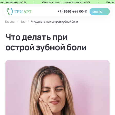
я пенсионеров 7%
Скидки для постоянных клиентов 5%
Импланты
меню
+7 (969) 444 00-11
Главная
Блог
Что делать при острой зубной боли
/
/
Что делать при
острой зубной боли