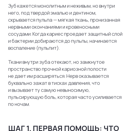
Если боль застала вас дома, начните с простых
и безопасных действий, которые помогут
немного снизить интенсивность симптомов:
Бережно очистите зубы.
Иногда причиной
резкой боли становится застрявший между
зубами или в кариозной полости кусочек
твердой пищи. Он оказывает постоянное
механическое давление на воспаленную
десну или оголенный нерв. Аккуратно
воспользуйтесь зубной нитью (флоссом)
и прополощите рот теплой водой. Ни в коем
случае не ковыряйте в зубе зубочистками или
иголками.
Сделайте теплое полоскание.
Приготовьте классический содо-солевой
раствор (по половине чайной ложки соды
и соли на стакан теплой воды). Полоскать рот
нужно интенсивно, но аккуратно, задерживая
жидкость у больного зуба. Вода должна быть
комфортной комнатной температуры или
чуть теплой, но не горячей.
Примите обезболивающее средство.
Это
самый эффективный способ временно
заглушить боль. Препараты на основе
ибупрофена, кетопрофена или нимесулида